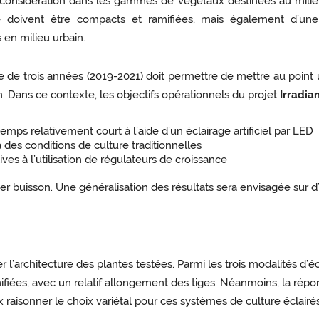
 considération dans les gammes de végétaux destinées au milieu 
doivent être compacts et ramifiées, mais également d’une qu
en milieu urbain.
 de trois années (2019-2021) doit permettre de mettre au poin
. Dans ce contexte, les objectifs opérationnels du projet
Irradia
mps relativement court à l’aide d’un éclairage artificiel par LED
 des conditions de culture traditionnelles
es à l’utilisation de régulateurs de croissance
ier buisson. Une généralisation des résultats sera envisagée sur d
er l’architecture des plantes testées. Parmi les trois modalités d’
ifiées, avec un relatif allongement des tiges. Néanmoins, la répo
ux raisonner le choix variétal pour ces systèmes de culture éclair